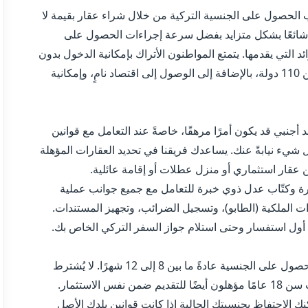
نب الحصول على الجنسية التركية من خلال شراء عقار بقيمة لا
ا البرنامج شائعًا بشكل متزايد بفضل سرعة إجراءات الحصول على
د التي يقدمها. يتمتع المواطنون الأتراك بإمكانية الدخول بدون
تأشيرة أو الحصول على تأشيرة عند الوصول إلى أكثر من 110 دولة، بالإضافة إلى الوصول إلى اقتصاد نامٍ، وإمكانية
جنبي قد يكون أمرًا مرهقًا، خاصةً عند التعامل مع قوانين
 شيء نيابةً عنك. يساعدك فريقنا في تحديد العقارات المؤهلة
 عقار استثماري أو منزل عطلات أو إقامة عائلية.
 وكتّاب عدل ذوي خبرة للتعامل مع جميع جوانب عملية
ت الملكية (الطابو)، وتسجيل الضرائب، وتجهيز المستندات.
 استفسار وحتى استلام جواز السفر التركي الخاص بك.
بمجرد إتمام شراء العقار، تستغرق عملية تقديم طلب الحصول على الجنسية عادةً ما بين 8 إلى 12 شهرًا. لا يُشترط
الإقامة في تركيا، كما أن زوجك أو زوجتك وأطفالك تحت سن 18 عامًا مؤهلون أيضًا للتقديم ضمن نفس الاستثمار.
نك الاحتفاظ بجنسيتك الحالية إذا كانت قوانين بلدك الأصل