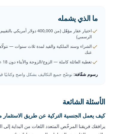
ما الذي يشمله
اختيار عقار مؤهّل (من 400,000 دولار أمريكي بالتقييم
الرسمي)
الشراء وسند الملكية والقيد لمدة ثلاث سنوات — نتولّاه
عنك
تغطية العائلة كاملة — الزوج/الزوجة والأبناء دون 18 عامًا
رسوم شفّافة:
نوضّح جميع التكاليف بشكل واضح وكتابيًا 
الأسئلة الشائعة
كيف يعمل الجنسية التركية عن طريق الاستثمار مع sphorus Brokers
يرافقك فريقنا المرخّص المتعدد اللغات من البداية إلى ا