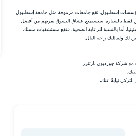
برز مؤسسات إسطنبول. تقع جامعات مرموقة مثل جامعة إسطنبول
وجامعة إستينيا، وجامعة أطلس على بُعد 6 دقائق فقط بالسيارة. سيستمتع عشاق التسوق بقربهم من أفضل
ينيا. أما بالنسبة للرعاية الصحية، فتقع مستشفيات مسلك
 لك ولعائلتك راحة البال.
مع شركة جورديون بارتنرز.
يتك.
لتركي نيابةً عنك.