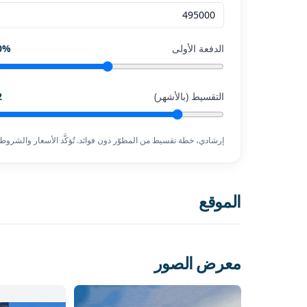
الدفعة الأولى
%
0
التقسيط (بالأشهر)
2
إرشادي، خطة تقسيط من المطوّر دون فوائد. تُؤكَّد الأسعار والشروط 
الموقع
معرض الصور
Yeni Levent - Sarıyer
إظهار الخريطة
افتح في خرائط Google
ا