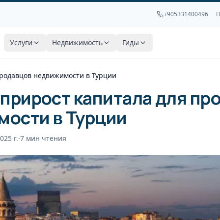
+905331400496
П
Услуги
Недвижимость
Гиды
продавцов недвижимости в Турции
 прирост капитала для пр
ости в Турции
025 г.
·
7
мин чтения