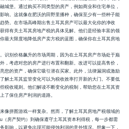
融城堡。通过购买不同类型的房产，例如商业和住宅单位，
影响。这就像在肥沃的田野里播种，确保至少有一些种子能
趋势。在市场高峰期出售土耳其房产可以最大化你的净收
获得有关土耳其房地产税的具体见解。他们是经验丰富的领
你最大限度地降低房产卖方税的蓝图，确保你在土耳其房地
。识别价格飙升的市场周期，因为在土耳其房产市场处于巅
外，考虑对您的房产进行布置和翻新。改进可以提高售价，
亮您的资产，确保它吸引潜在买家。此外，法律漏洞或激励
了解土耳其监管变化可以为税收效率打开新的大门。不要低
些税收规则。他们解读不断变化的税制，帮助您在土耳其资
上了保住房产利润的道路。
来像拼图游戏一样复杂。然而，了解土耳其房地产税领域的
pu（房产契约）到确保遵守土耳其资本利得税，每一步都需
务影响，以避免出现可能侵蚀利润的意外情况。想象一下，