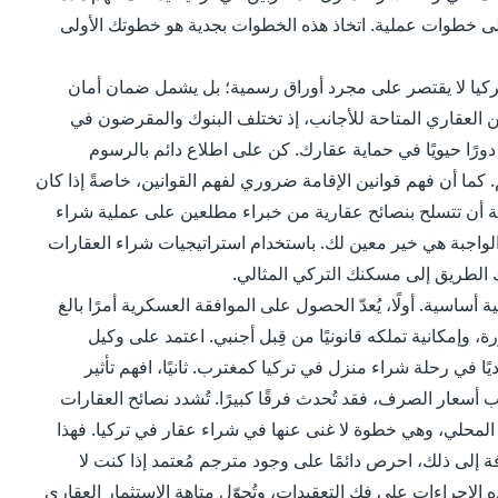
 إلى خطوات عملية. اتخاذ هذه الخطوات بجدية هو خطوتك الأولى
تركيا لا يقتصر على مجرد أوراق رسمية؛ بل يشمل ضمان أمان
 العقاري المتاحة للأجانب، إذ تختلف البنوك والمقرضون في
ب دورًا حيويًا في حماية عقارك. كن على اطلاع دائم بالرسوم
. كما أن فهم قوانين الإقامة ضروري لفهم القوانين، خاصةً إذا كان
كمة أن تتسلح بنصائح عقارية من خبراء مطلعين على عملية شراء
 الواجبة هي خير معين لك. باستخدام استراتيجيات شراء العقارات
ك الطريق إلى مسكنك التركي المثالي.
ساسية. أولًا، يُعدّ الحصول على الموافقة العسكرية أمرًا بالغ
وإمكانية تملكه قانونيًا من قِبل أجنبي. اعتمد على وكيل
ًا في رحلة شراء منزل في تركيا كمغترب. ثانيًا، افهم تأثير
اقب أسعار الصرف، فقد تُحدث فرقًا كبيرًا. تُشدد نصائح العقارات
لمحلي، وهي خطوة لا غنى عنها في شراء عقار في تركيا. فهذا
افة إلى ذلك، احرص دائمًا على وجود مترجم مُعتمد إذا كنت لا
 الإجراءات على فك التعقيدات، وتُحوّل متاهة الاستثمار العقاري