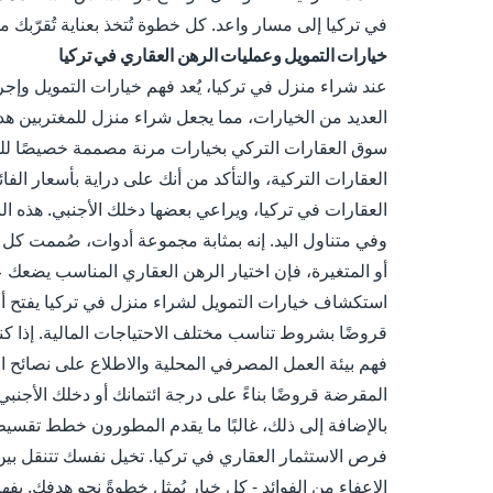
في تركيا إلى مسار واعد. كل خطوة تُتخذ بعناية تُقرّبك 
خيارات التمويل وعمليات الرهن العقاري في تركيا
عند شراء منزل في تركيا، يُعد فهم خيارات التمويل وإجراءا
العديد من الخيارات، مما يجعل شراء منزل للمغتربين هدف
سوق العقارات التركي بخيارات مرنة مصممة خصيصًا للم
العقارات التركية، والتأكد من أنك على دراية بأسعار الف
العقارات في تركيا، ويراعي بعضها دخلك الأجنبي. هذه البيئ
وفي متناول اليد. إنه بمثابة مجموعة أدوات، صُممت كل م
أو المتغيرة، فإن اختيار الرهن العقاري المناسب يضعك 
استكشاف خيارات التمويل لشراء منزل في تركيا يفتح أما
قروضًا بشروط تناسب مختلف الاحتياجات المالية. إذا كن
فهم بيئة العمل المصرفي المحلية والاطلاع على نصائح ا
المقرضة قروضًا بناءً على درجة ائتمانك أو دخلك الأجنب
بالإضافة إلى ذلك، غالبًا ما يقدم المطورون خطط تقسيط ج
فرص الاستثمار العقاري في تركيا. تخيل نفسك تتنقل بي
الإعفاء من الفوائد - كل خيار يُمثل خطوةً نحو هدفك. بف