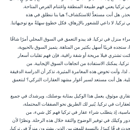
 تركيا يعني فهم طبيعة المنطقة واغتنام الفرص المتاحة.
ه بحذر. هل أنت مستعدٌّ للاستكشاف؟ هيا بنا ننطلق في هذه
ي تركيا. لا داعي للشعور بالإرهاق، فكل خطوةٍ سهلةٌ مع توجيهاتنا.
 منزل في تركيا. قد يبدو التعمق في السوق المحلي أمرًا شاقًا
 ستجده قريبًا أسهل بكثير من المتاهة. يتميز السوق بالحيوية،
 كنت تشتري فيلا مريحة أو شقة راقية، فإن فهم تقلبات أسعار
تركيا، يمكنك الاستفادة من اتجاهات السوق الإيجابية. من
 لذا، وأنت تخوض هذه المغامرة المثيرة، تذكر أن الدراسة الدقيقة
ية. هل أنت مستعد لسبر أغوار مشهد العقارات التركي؟ لنتعمق
قاري موثوق. يعمل هذا الوكيل بمثابة بوصلتك، ويرشدك في جميع
عقارات في تركيا. يُنير لك الطريق نحو الصفقات المحتملة،
اسية، إذ يتطلب شراء عقار في تركيا فهم كل شيء، من
ل دور وكيلك في توفير الوضوح والثقة خلال هذه الرحلة. ونظرًا لأن
دث فرقًا كبيرًا. بالنسبة للمغتربين الذين يشترون منزلًا في تركيا،