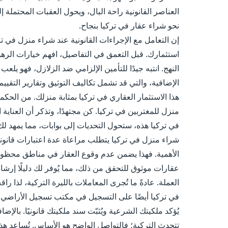
العناصر القانونية راحة البال، ويحول العقبات المحتملة
نحو شراء عقار في تركيا بنجاح.
إن التعامل مع الإجراءات القانونية عند شراء منزل في 
استثمارك. قبل التعمق في التفاصيل، افهم خيارات الرهن
النهج. انتبه جيدًا للتأمين الإلزامي ضد الزلازل، فهو يلع
الإضافية، والتي قد تشمل تكاليف التوثيق وتقارير التقييم
هذا الاستثمار العقاري في تركيا بمثابة منزلك. من الح
منزل للمغتربين في تركيا. كن مجتهدًا، وتذكر أن العناية
في تركيا هذه، ستحول التحديات إلى بوابات، مما يمهد ل
شراء منزل في تركيا يتطلب مراعاة عدة اعتبارات قانونية أ
الأهمية. فهذا يضمن عدم وقوع العقار في مناطق محظورة، 
عقارات موثوق للتحقق من ذلك، مما يُوفر لك دليلًا إرشادي
العملة. عادةً ما تُجرى المعاملات بالليرة التركية، لذا ر
في تركيا أيضًا على التسجيل في مكتب تسجيل الأراضي ا
يُؤكد ملكيتك الشرعية ويُثبّت سند ملكيتك قانونيًا. بالإض
تتحدث التركية؛ فالتواصل الواضح هو الأساس. تُساعد هذه