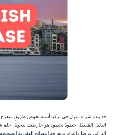
قد يبدو شراء منزل في تركيا أشبه بخوض طريقٍ متعرج، ول
الدليل المُفصّل خطوةً بخطوة هو خارطتك لتحويل حلم شر
التركي فرصًا واعدة، ومعرفة النصائح العقارية الصحيحة ه