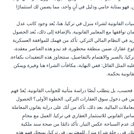
 فهو بمثابة حامي ودليل في آنٍ واحد، مما يضمن لك استثمارًا
ت القانونية لشراء منزل في تركيا. هنا، يُعد وجود كاتب عدل
 توافقها مع المعايير القانونية. بالإضافة إلى ذلك، يُعد الحصول
د في النظام المالي التركي. تأكد من فهمك للموافقة العسكرية
قوع عقارك ضمن منطقة محظورة. قد تبدو هذه العناصر معقدة،
. بالصبر والاهتمام بالتفاصيل، ستتجاوز هذه التعقيدات بكفاءة.
ليه المثل القائل: ففي النهاية، مكافآت الشراء هنا وفيرة ويمكن
قانونية بحكمة.
فحسب، بل يتطلب أيضًا دراسة متأنية للجوانب القانونية. يُعدّ فهم
الراغبين في دخول سوق العقارات التركي. الخطوة الأولى؟ الحصول
لات المالية. بعد ذلك، تأكد من أنك على دراية بقانون المعاملة
لأساس القانوني للاستثمار العقاري في تركيا. العمل مع محامٍ
عدم السباحة عكس التيار. تأكد دائمًا من صحة سند ملكية
ملكيتك. في رحلة شراء منزل للمغتربين في تركيا، يمنحك فهم هذه