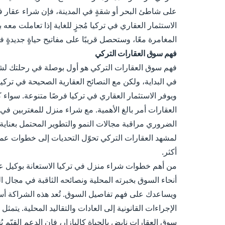
على شاطئ البحر أو شقةٍ في المدينة، فإن شراء عقار في
الاستثمار العقاري في تركيا مُجزٍ للغاية إذا تعاملت مع
المغامرة معًا، وستحصل قريبًا على مفاتيح حياةٍ جديدةٍ ف
فهم سوق العقارات التركي
فهم سوق العقارات التركي هو أول بوصلة في رحلتك لشراء
في البداية، ولكن مع النصائح العقارية الصحيحة في تركيا،
ويوفر الاستثمار العقاري في تركيا فرصًا متنوعة. سواء
العقارات أمر بالغ الأهمية. مع شراء منزل للمغتربين في 
الضروري مراقبة مجالات النمو والتطوير المحتمل بعناية.
لمشهد العقارات التركي تحوّل التحديات إلى خطوات عمل
أكثر.
من أهم خطوات شراء منزل في تركيا الاستعانة بوكيل ع
أنحاء السوق بخبرته المحلية ونصائحه الثاقبة في مجال ال
ويساعدك على فهم تفاصيل السوق. تُعد هذه الشراكة أس
الإجراءات القانونية إلى العادات والتقاليد المحلية. يتمث
سوق العقارات نابض بالحياة كالبازار، فإن الدعم القيّم يُح