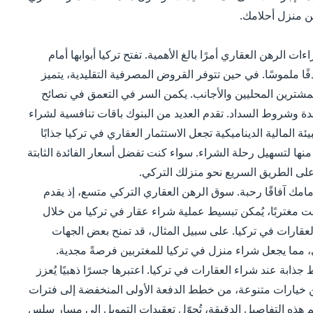
من منزل أحلامك.
ت الرهن العقاري أمرًا بالغ الأهمية. تفتح تركيا أبوابها أمام
ًا ملموسًا. في حين تتوفر القروض المصرفية التقليدية، يتميز
شترين المحليين والأجانب. يكمن السر في التعمق في نصائح
ائدة وشروط السداد. تقدم العديد من البنوك باقات تنافسية لشراء
ة المالية الديناميكية تجعل الاستثمار العقاري في تركيا جذابًا
نها لتسهيل رحلة الشراء. سواء كنت تفضل أسعار الفائدة الثابتة
على الطريق السريع نحو منزلك التركي.
مك آفاقًا رحبة. سوق الرهن العقاري التركي متسع، إذ يقدم
ت مغتربًا، يُمكن تبسيط عملية شراء عقار في تركيا من خلال
لعقارات في تركيا. على سبيل المثال، قد تمنح بعض الجهات
ي، مما يجعل شراء منزل في تركيا للمغتربين فرصةً مجدية.
ذابة عند شراء العقارات في تركيا. اعتبرها جسرًا ذهبيًا يُعزز
ن خيارات متنوعة، من خطط الدفعة الأولى المنخفضة إلى فترات
هم هذه التفاصيل الدقيقة، تُحوّل تعقيدات التمويل إلى مسار سلس