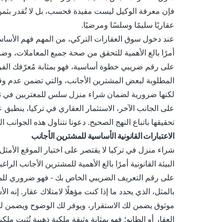
فإن معرفة الوكيل ليست مفيدة فحسب، بل لا تُقدر بثمن.
عقاريًا سليمًا وسلسًا ومرضيًا.
عند دخول سوق العقارات التركي، من المهم فهم الأساسيا
أمرًا بالغ الأهمية للتحقق من صحة جميع المعاملات، وضمان
على رقم ضريبي خطوة أساسية، فهو بمثابة مُعرّفك الفري
المطلوبة لبعض المشترين الأجانب، والتي تضمن عدم و
لكنها ضرورية لضمان شراء منزل سلس للمغتربين في تركيا
على الجانب الآخر، الاستثمار العقاري في تركيا، ينطبق ع
تحقيقها باتباع النهج الصحيح. دعونا نتناول هذه الجوانب ال
الاعتبارات القانونية الأساسية للمشترين الأجانب
شراء منزل في تركيا لا يقتصر على اختيار الموقع الأمثل 
البيئة القانونية أمرًا بالغ الأهمية للمشترين الأجانب 
على رقم التعريف الضريبي الخاص بك - فهو ضروري للمعام
بالمثل، الذي يحدد ما إذا كنت مؤهلًا لامتلاك عقار. إنه ا
موثوق يضمن لك الاستقرار، ويوفر لك الوضوح ويضمن لك 
العقار أو الطابو؛ فهو بمثابة وثيقة ملكية ذهبية تُثبت 