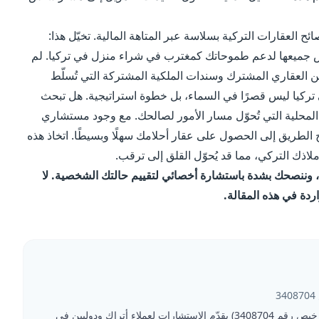
 العقارات التركية بسلاسة عبر المتاهة المالية. تخيّل هذا:
فس جميعها لدعم طموحاتك كمغترب في شراء منزل في تركيا. لم
رهن العقاري المشترك وسندات الملكية المشتركة التي تُسلّط
ي تركيا ليس قصرًا في السماء، بل خطوة استراتيجية. هل تبحث
محلية التي تُحوّل مسار الأمور لصالحك. مع وجود مستشاري
 الطريق إلى الحصول على عقار أحلامك سهلًا وبسيطًا. اتخاذ هذه
ذك التركي، مما قد يُحوّل القلق إلى ترقب.
، وننصحك بشدة باستشارة أخصائي لتقييم حالتك الشخصية. لا
ردة في هذه المقالة.
3408704
بوراك أونال وسيط عقاري تركي مرخّص (ترخيص رقم 3408704) يقدّم الاستشارات لعملاء أتراك ودوليين في