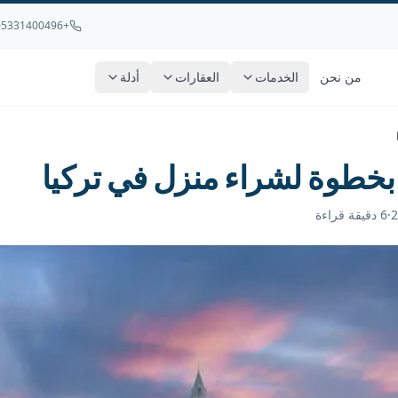
+905331400496
من نحن
الخدمات
العقارات
أدلة
بخطوة لشراء منزل في تركيا
·
6
دقيقة قراءة