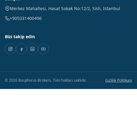
Merkez Mahallesi, Hasat Sokak No:12/2
,
Sisli
,
Istanbul
+905331400496
Bizi takip edin
©
2026
Bosphorus Brokers
.
Tüm hakları saklıdır.
Gizlilik Politikası