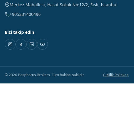
Merkez Mahallesi, Hasat Sokak No:12/2
,
Sisli
,
Istanbul
+905331400496
Bizi takip edin
©
2026
Bosphorus Brokers
.
Tüm hakları saklıdır.
Gizlilik Politikası