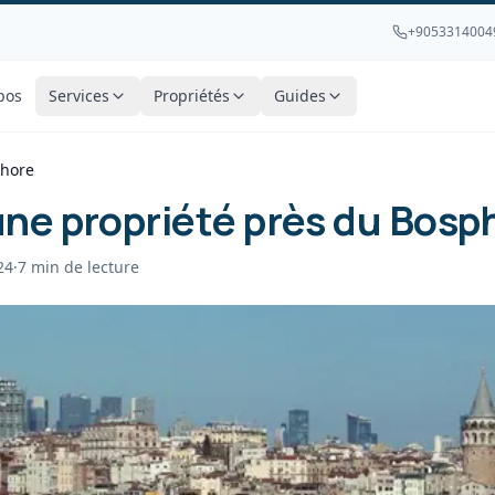
+9053314004
pos
Services
Propriétés
Guides
phore
ne propriété près du Bosp
24
·
7
min de lecture