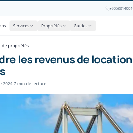
+9053314004
pos
Services
Propriétés
Guides
 de propriétés
e les revenus de location
s
e 2024
·
7
min de lecture