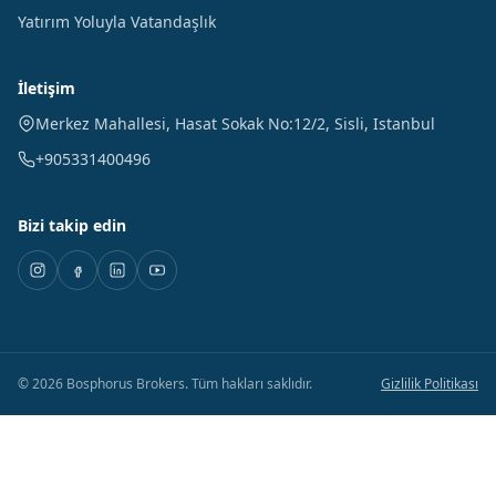
Yatırım Yoluyla Vatandaşlık
İletişim
Merkez Mahallesi, Hasat Sokak No:12/2
,
Sisli
,
Istanbul
+905331400496
Bizi takip edin
©
2026
Bosphorus Brokers
.
Tüm hakları saklıdır.
Gizlilik Politikası