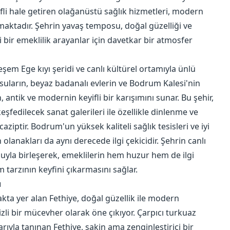
li hale getiren olağanüstü sağlık hizmetleri, modern
nmaktadır. Şehrin yavaş temposu, doğal güzelliği ve
i bir emeklilik arayanlar için davetkar bir atmosfer
şem Ege kıyı şeridi ve canlı kültürel ortamıyla ünlü
uların, beyaz badanalı evlerin ve Bodrum Kalesi'nin
 antik ve modernin keyifli bir karışımını sunar. Bu şehir,
eşfedilecek sanat galerileri ile özellikle dinlenme ve
ziptir. Bodrum'un yüksek kaliteli sağlık tesisleri ve iyi
lanakları da aynı derecede ilgi çekicidir. Şehrin canlı
ğuyla birleşerek, emeklilerin hem huzur hem de ilgi
m tarzının keyfini çıkarmasını sağlar.
ı
ta yer alan Fethiye, doğal güzellik ile modern
gizli bir mücevher olarak öne çıkıyor. Çarpıcı turkuaz
arıyla tanınan Fethiye, sakin ama zenginleştirici bir