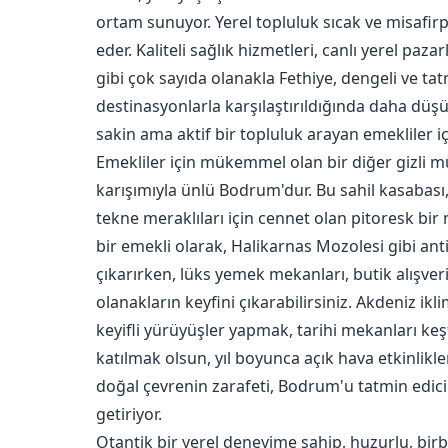
ortam sunuyor. Yerel topluluk sıcak ve misafirp
eder. Kaliteli sağlık hizmetleri, canlı yerel pazar
gibi çok sayıda olanakla Fethiye, dengeli ve ta
destinasyonlarla karşılaştırıldığında daha düşü
sakin ama aktif bir topluluk arayan emekliler içi
Emekliler için mükemmel olan bir diğer gizli mü
karışımıyla ünlü Bodrum'dur. Bu sahil kasabası, i
tekne meraklıları için cennet olan pitoresk bir
bir emekli olarak, Halikarnas Mozolesi gibi anti
çıkarırken, lüks yemek mekanları, butik alışveri
olanakların keyfini çıkarabilirsiniz. Akdeniz ikli
keyifli yürüyüşler yapmak, tarihi mekanları keş
katılmak olsun, yıl boyunca açık hava etkinlikle
doğal çevrenin zarafeti, Bodrum'u tatmin edici 
getiriyor.
Otantik bir yerel deneyime sahip, huzurlu, birbi