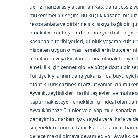
deniz manzarasıyla tanınan Kaş, daha sessiz ve
mükemmel bir seçim. Bu küçük kasaba, bir diz
restoranlara ve birbirine sıkı sıkıya bağlı bir 
emekliler için hoş bir dinlenme yeri haline geti
kasabanın tarihi yerleri, günlük yaşama kültürel
nispeten uygun olması, emeklilerin bütçelerini
almalarına veya kiralamalarına olanak tanıyor
emeklilik için cennet gibi ve bütçe dostu bir s
Türkiye kıyılarının daha yukarısında büyüleyici
otantik Türk cazibesini arzulayanlar için mükem
Ayvalık, zeytinlikleri, tarihi taş evleri ve muht
kaptırmak isteyen emekliler için ideal olan d
Ayvalık'ın taze ürünler ve el yapımı el sanatları i
deneyimi sunarken, çok sayıda yerel kafe ve den
seçenekleri sunmaktadır. Ek olarak, ucuz barı
derece makul olmaya devam ediyor. Ayvalık, gele