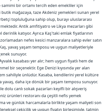
 samimi bir ortamı tercih eden emekliler için
i butik mağazaya, taze Akdeniz yemekleri sunan yerel
gurbetçi topluluğuna sahip olup, burayı uluslararası
rmektedir. Antik amfitiyatro ve Likya mezarları gibi
 derinlik katıyor. Ayrıca Kaş'taki emlak fiyatlarının
 zorlamadan nefes kesici manzaralara sahip evler satın
. Kaş, yavaş yaşam temposu ve uygun maliyetleriyle
eçenek sunuyor.
 Ayvalık kasabası yer alır; hem uygun fiyatlı hem de
mel bir seçenektir. Ege Denizi kıyısında yer alan
eşem sahiliyle ünlüdür. Kasaba, kendilerini yerel kültüre
aha yavaş, daha içe dönük bir yaşam temposu sunuyor.
le dolu canlı sokak pazarları keyifli bir alışveriş
iz ürünleri restoranı da çeşitli nefis yemek
nma ve günlük harcamalarla birlikte yaşam maliyeti son
neksel çekicilik ve uygun fiyatın birleşimiyle, tatmin