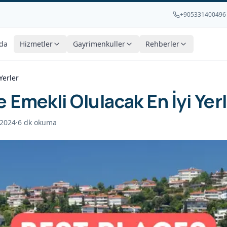
+905331400496
da
Hizmetler
Gayrimenkuller
Rehberler
Yerler
e Emekli Olulacak En İyi Yer
2024
·
6
dk okuma