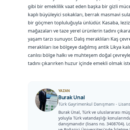
gibi bir emeklilik vaat eden başka bir gizli müce
kaplı büyüleyici sokakları, berrak masmavi sula
bir göçmen topluluğuyla ünlüdür. Kasaba, leziz 
mağazaları ve taze yerel ürünlerin tadını çıkar
yaşam tarzı sunuyor. Dalış meraklıları Kaş çevr
meraklıları ise bölgeye dağılmış antik Likya kal
canlısı bölge halkı ve muhteşem doğal çevreyle 
tadını çıkarırken huzur içinde emekli olmak istey
YAZAN
Burak Unal
Türk Gayrimenkul Danışmanı
-
Lisan
Burak Ünal, Türk ve uluslararası müşt
yoluyla Türk vatandaşlığı konularınd
danışmanıdır (lisans no. 3408704). L
ve Boğaziçi Üniversitesi'nde İşletme 