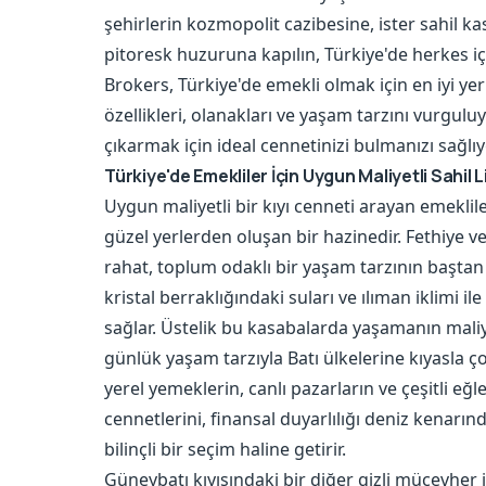
şehirlerin kozmopolit cazibesine, ister sahil ka
pitoresk huzuruna kapılın, Türkiye'de herkes i
Brokers, Türkiye'de emekli olmak için en iyi ye
özellikleri, olanakları ve yaşam tarzını vurguluy
çıkarmak için ideal cennetinizi bulmanızı sağlıy
Türkiye'de Emekliler İçin Uygun Maliyetli Sahil 
Uygun maliyetli bir kıyı cenneti arayan emekliler
güzel yerlerden oluşan bir hazinedir. Fethiye ve
rahat, toplum odaklı bir yaşam tarzının baştan ç
kristal berraklığındaki suları ve ılıman iklimi i
sağlar. Üstelik bu kasabalarda yaşamanın maliye
günlük yaşam tarzıyla Batı ülkelerine kıyasla 
yerel yemeklerin, canlı pazarların ve çeşitli eğle
cennetlerini, finansal duyarlılığı deniz kenarın
bilinçli bir seçim haline getirir.
Güneybatı kıyısındaki bir diğer gizli mücevher