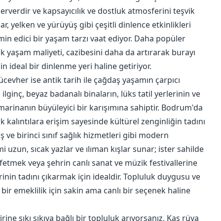
erverdir ve kapsayıcılık ve dostluk atmosferini teşvik
lar, yelken ve yürüyüş gibi çeşitli dinlence etkinlikleri
tmin edici bir yaşam tarzı vaat ediyor. Daha popüler
k yaşam maliyeti, cazibesini daha da artırarak burayı
n ideal bir dinlenme yeri haline getiriyor.
cevher ise antik tarih ile çağdaş yaşamın çarpıcı
lginç, beyaz badanalı binaların, lüks tatil yerlerinin ve
 marinanın büyüleyici bir karışımına sahiptir. Bodrum'da
k kalıntılara erişim sayesinde kültürel zenginliğin tadını
ş ve birinci sınıf sağlık hizmetleri gibi modern
mi uzun, sıcak yazlar ve ılıman kışlar sunar; ister sahilde
fetmek veya şehrin canlı sanat ve müzik festivallerine
rinin tadını çıkarmak için idealdir. Topluluk duygusu ve
bir emeklilik için sakin ama canlı bir seçenek haline
rine sıkı sıkıya bağlı bir topluluk arıyorsanız, Kaş rüya