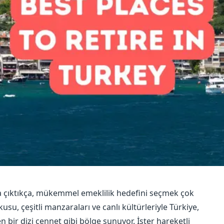
luğa çıktıkça, mükemmel emeklilik hedefini seçmek çok
usu, çeşitli manzaraları ve canlı kültürleriyle Türkiye,
 bir dizi cennet gibi bölge sunuyor. İster hareketli