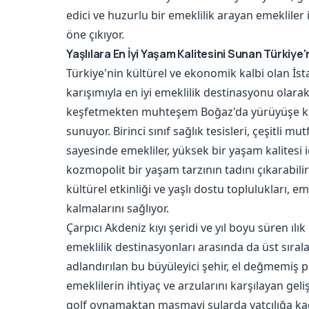
edici ve huzurlu bir emeklilik arayan emekliler iç
öne çıkıyor.
Yaşlılara En İyi Yaşam Kalitesini Sunan Türkiye'ni
Türkiye'nin kültürel ve ekonomik kalbi olan İs
karışımıyla en iyi emeklilik destinasyonu olarak
keşfetmekten muhteşem Boğaz'da yürüyüşe kada
sunuyor. Birinci sınıf sağlık tesisleri, çeşitli m
sayesinde emekliler, yüksek bir yaşam kalitesi i
kozmopolit bir yaşam tarzının tadını çıkarabilir
kültürel etkinliği ve yaşlı dostu toplulukları, emek
kalmalarını sağlıyor.
Çarpıcı Akdeniz kıyı şeridi ve yıl boyu süren ılı
emeklilik destinasyonları arasında da üst sıralar
adlandırılan bu büyüleyici şehir, el değmemiş pl
emeklilerin ihtiyaç ve arzularını karşılayan geliş
golf oynamaktan masmavi sularda yatçılığa kad