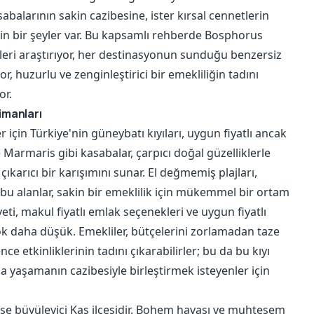
sabalarının sakin cazibesine, ister kırsal cennetlerin
çin bir şeyler var. Bu kapsamlı rehberde Bosphorus
rleri araştırıyor, her destinasyonun sunduğu benzersiz
or, huzurlu ve zenginleştirici bir emekliliğin tadını
or.
Limanları
 için Türkiye'nin güneybatı kıyıları, uygun fiyatlı ancak
 Marmaris gibi kasabalar, çarpıcı doğal güzelliklerle
ıkarıcı bir karışımını sunar. El değmemiş plajları,
le bu alanlar, sakin bir emeklilik için mükemmel bir ortam
ti, makul fiyatlı emlak seçenekleri ve uygun fiyatlı
çok daha düşük. Emekliler, bütçelerini zorlamadan taze
nce etkinliklerinin tadını çıkarabilirler; bu da bu kıyı
da yaşamanın cazibesiyle birleştirmek isteyenler için
 ise büyüleyici Kaş ilçesidir. Bohem havası ve muhteşem