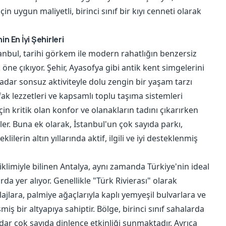
in uygun maliyetli, birinci sınıf bir kıyı cenneti olarak
n En İyi Şehirleri
tanbul, tarihi görkem ile modern rahatlığın benzersiz
 öne çıkıyor. Şehir, Ayasofya gibi antik kent simgelerini
r sonsuz aktiviteyle dolu zengin bir yaşam tarzı
utfak lezzetleri ve kapsamlı toplu taşıma sistemleri
çin kritik olan konfor ve olanakların tadını çıkarırken
ler. Buna ek olarak, İstanbul'un çok sayıda parkı,
lilerin altın yıllarında aktif, ilgili ve iyi desteklenmiş
k iklimiyle bilinen Antalya, aynı zamanda Türkiye'nin ideal
da yer alıyor. Genellikle "Türk Rivierası" olarak
ajlara, palmiye ağaçlarıyla kaplı yemyeşil bulvarlara ve
miş bir altyapıya sahiptir. Bölge, birinci sınıf sahalarda
ar çok sayıda dinlence etkinliği sunmaktadır. Ayrıca