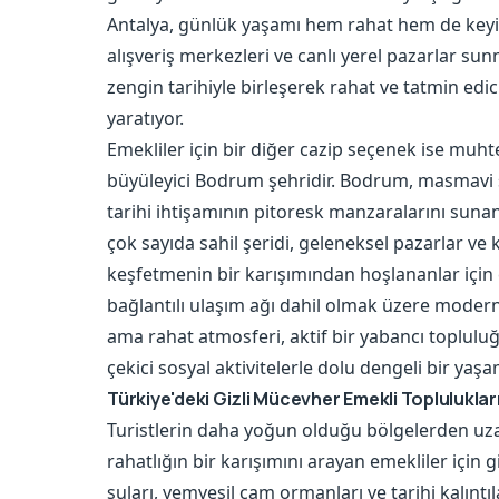
Antalya, günlük yaşamı hem rahat hem de keyif
alışveriş merkezleri ve canlı yerel pazarlar su
zengin tarihiyle birleşerek rahat ve tatmin edic
yaratıyor.
Emekliler için bir diğer cazip seçenek ise muhte
büyüleyici Bodrum şehridir. Bodrum, masmavi s
tarihi ihtişamının pitoresk manzaralarını sunan,
çok sayıda sahil şeridi, geleneksel pazarlar ve k
keşfetmenin bir karışımından hoşlananlar için ca
bağlantılı ulaşım ağı dahil olmak üzere modern o
ama rahat atmosferi, aktif bir yabancı toplulu
çekici sosyal aktivitelerle dolu dengeli bir yaşa
Türkiye'deki Gizli Mücevher Emekli Topluluklar
Turistlerin daha yoğun olduğu bölgelerden uzak
rahatlığın bir karışımını arayan emekliler için 
suları, yemyeşil çam ormanları ve tarihi kalıntıl