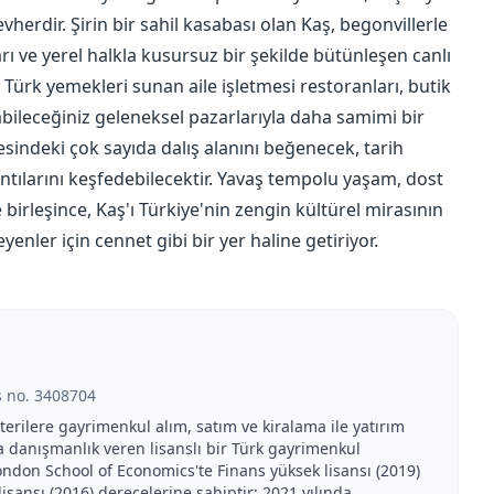
vherdir. Şirin bir sahil kasabası olan Kaş, begonvillerle
rı ve yerel halkla kusursuz bir şekilde bütünleşen canlı
Türk yemekleri sunan aile işletmesi restoranları, butik
abileceğiniz geleneksel pazarlarıyla daha samimi bir
esindeki çok sayıda dalış alanını beğenecek, tarih
ıntılarını keşfedebilecektir. Yavaş tempolu yaşam, dost
birleşince, Kaş'ı Türkiye'nin zengin kültürel mirasının
enler için cennet gibi bir yer haline getiriyor.
s no.
3408704
erilere gayrimenkul alım, satım ve kiralama ile yatırım
a danışmanlık veren lisanslı bir Türk gayrimenkul
ondon School of Economics'te Finans yüksek lisansı (2019)
lisansı (2016) derecelerine sahiptir; 2021 yılında