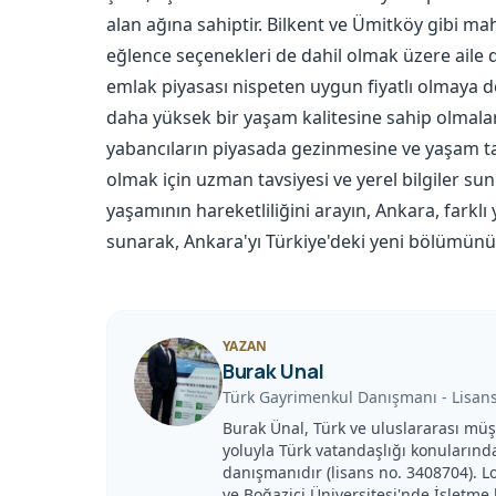
alan ağına sahiptir. Bilkent ve Ümitköy gibi maha
eğlence seçenekleri de dahil olmak üzere aile 
emlak piyasası nispeten uygun fiyatlı olmaya 
daha yüksek bir yaşam kalitesine sahip olmala
yabancıların piyasada gezinmesine ve yaşam tar
olmak için uzman tavsiyesi ve yerel bilgiler su
yaşamının hareketliliğini arayın, Ankara, farklı
sunarak, Ankara'yı Türkiye'deki yeni bölümünüz 
YAZAN
Burak Unal
Türk Gayrimenkul Danışmanı
-
Lisan
Burak Ünal, Türk ve uluslararası müşt
yoluyla Türk vatandaşlığı konularınd
danışmanıdır (lisans no. 3408704). L
ve Boğaziçi Üniversitesi'nde İşletme 