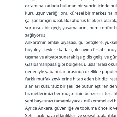
ortamına katkıda bulunan bir şehrin içinde bulu
kuruluşun varlığı, onu küresel bir merkez hali
çalışanlar için ideal. Bosphorus Brokers olara
sorunsuz bir geçiş yaşamalarını, hem konfor h
sağlıyoruz.
Ankara'nın emlak piyasası, gurbetçilere, yükse
büyüleyici evlere kadar çok sayıda fırsat sunu
taşıma ve altyapı sunarak işe gidiş gelişi ve g
Gaziosmanpasa gibi bölgeler, uluslararası okulla
nedeniyle yabancılar arasında özellikle popülerd
farklı mutfak zevklerine hitap eden bir dizi re
alanları kusursuz bir şekilde bütünleştiren de
hizmetlerimizi her müşterinin benzersiz tercihl
yeni hayatınızı tamamlayacak mükemmel evi bu
Ayrıca Ankara, güvenliğe ve topluma öncelik vere
Şehir, açık hava etkinlikleri ve sosyal toplantıl