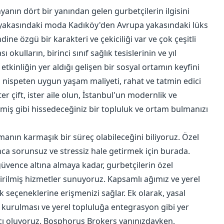
nyanın dört bir yanından gelen gurbetçilerin ilgisini
a yakasındaki moda Kadıköy'den Avrupa yakasındaki lüks
ne özgü bir karakteri ve çekiciliği var ve çok çeşitli
okulların, birinci sınıf sağlık tesislerinin ve yıl
etkinliğin yer aldığı gelişen bir sosyal ortamın keyfini
sla nispeten uygun yaşam maliyeti, rahat ve tatmin edici
ter çift, ister aile olun, İstanbul'un modernlik ve
ymiş gibi hissedeceğiniz bir topluluk ve ortam bulmanızı
anın karmaşık bir süreç olabileceğini biliyoruz. Özel
ca sorunsuz ve stressiz hale getirmek için burada.
ence altına almaya kadar, gurbetçilerin özel
eştirilmiş hizmetler sunuyoruz. Kapsamlı ağımız ve yerel
 seçeneklerine erişmenizi sağlar. Ek olarak, yasal
 kurulması ve yerel topluluğa entegrasyon gibi yer
mcı oluyoruz. Bosphorus Brokers yanınızdayken,