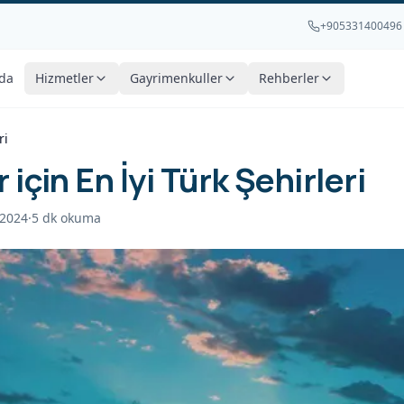
+905331400496
da
Hizmetler
Gayrimenkuller
Rehberler
ri
 için En İyi Türk Şehirleri
2024
·
5
dk okuma