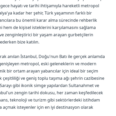
gece hayatı ve tarihi ihtişamıyla hareketli metropol
lya'ya kadar her şehir, Türk yaşamının farklı bir
bancılara bu önemli karar alma sürecinde rehberlik
i hem de kişisel isteklerini karşılamasını sağlama
e zenginleştirici bir yaşam arayan gurbetçilerin
federken bize katılın.
arak anılan İstanbul, Doğu'nun Batı ile gerçek anlamda
 genişleyen metropol, eski geleneklerin ve modern
ik bir ortam arayan yabancılar için ideal bir seçim
k çeşitliliği ve geniş toplu taşıma ağı şehrin cazibesine
 Sarayı gibi ikonik simge yapılardan Sultanahmet ve
anbul'un zengin tarihi dokusu, her zaman keşfedilecek
inans, teknoloji ve turizm gibi sektörlerdeki istihdam
yfa açmak isteyenler için en iyi destinasyon olarak