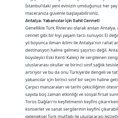
İstanbul'daki yeni evinizin umduğunuz her şey v
maceranıza güvenle başlayabilirsiniz.
Antalya: Yabancılar İçin Sahil Cenneti
Genellikle Türk Rivierası olarak anılan Antalya
cennet gibi bir kıyı yaşam tarzı sunuyor. El değ
yıl boyunca ılıman iklimi ile Antalya'nın rahat 
destinasyon haline gelmesi şaşırtıcı değil. Antaly
büyüleyici Eski Kenti Kaleiçi ile sergilenen zengi
uluslararası okullar ve birinci sınıf sağlık tesi
artırıyor ve bu da onu Türkiye'de dengeli ve ta
yabancılar için birinci sınıf bir seçim haline geti
Çarpıcı manzaraları ve tarihi çekiciliğinin ötesi
sayıda boş zaman etkinliği ve sosyal fırsat sun
Toros Dağları'nı keşfetmenin keyfini çıkarırken, 
konserler ve sanat sergilerinin keyfini çıkarab
geleneksel Türk mutfağı ile uluslararası lezzet