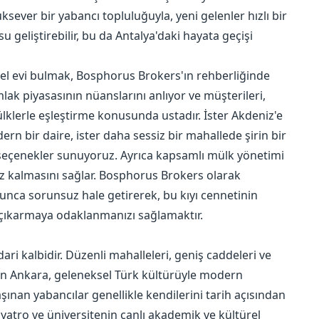
uksever bir yabancı topluluğuyla, yeni gelenler hızlı bir
u geliştirebilir, bu da Antalya'daki hayata geçişi
l evi bulmak, Bosphorus Brokers'ın rehberliğinde
lak piyasasının nüanslarını anlıyor ve müşterileri,
lklerle eşleştirme konusunda ustadır. İster Akdeniz'e
ern bir daire, ister daha sessiz bir mahallede şirin bir
i seçenekler sunuyoruz. Ayrıca kapsamlı mülk yönetimi
uz kalmasını sağlar. Bosphorus Brokers olarak
nca sorunsuz hale getirerek, bu kıyı cennetinin
ı çıkarmaya odaklanmanızı sağlamaktır.
dari kalbidir. Düzenli mahalleleri, geniş caddeleri ve
an Ankara, geleneksel Türk kültürüyle modern
şınan yabancılar genellikle kendilerini tarih açısından
yatro ve üniversitenin canlı akademik ve kültürel