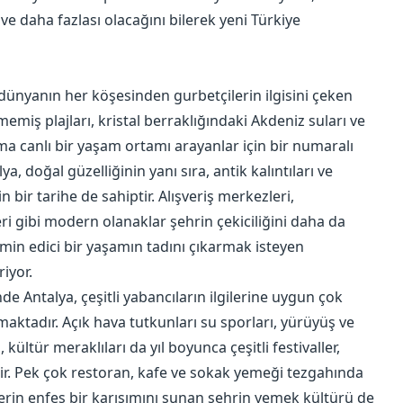
e daha fazlası olacağını bilerek yeni Türkiye
, dünyanın her köşesinden gurbetçilerin ilgisini çeken
memiş plajları, kristal berraklığındaki Akdeniz suları ve
ama canlı bir yaşam ortamı arayanlar için bir numaralı
a, doğal güzelliğinin yanı sıra, antik kalıntıları ve
n bir tarihe de sahiptir. Alışveriş merkezleri,
sleri gibi modern olanaklar şehrin çekiciliğini daha da
tmin edici bir yaşamın tadını çıkarmak isteyen
riyor.
nde Antalya, çeşitli yabancıların ilgilerine uygun çok
maktadır. Açık hava tutkunları su sporları, yürüyüş ve
kültür meraklıları da yıl boyunca çeşitli festivaller,
ilir. Pek çok restoran, kafe ve sokak yemeği tezgahında
lerin enfes bir karışımını sunan şehrin yemek kültürü de