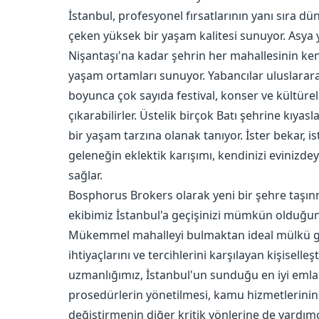
İstanbul, profesyonel fırsatlarının yanı sıra dü
çeken yüksek bir yaşam kalitesi sunuyor. Asy
Nişantaşı'na kadar şehrin her mahallesinin kendi
yaşam ortamları sunuyor. Yabancılar uluslararası 
boyunca çok sayıda festival, konser ve kültürel 
çıkarabilirler. Üstelik birçok Batı şehrine kıya
bir yaşam tarzına olanak tanıyor. İster bekar, is
geleneğin eklektik karışımı, kendinizi evinizde
sağlar.
Bosphorus Brokers olarak yeni bir şehre taşınm
ekibimiz İstanbul'a geçişinizi mümkün olduğun
Mükemmel mahalleyi bulmaktan ideal mülkü güv
ihtiyaçlarını ve tercihlerini karşılayan kişisell
uzmanlığımız, İstanbul'un sunduğu en iyi emlak
prosedürlerin yönetilmesi, kamu hizmetlerinin
değiştirmenin diğer kritik yönlerine de yardı