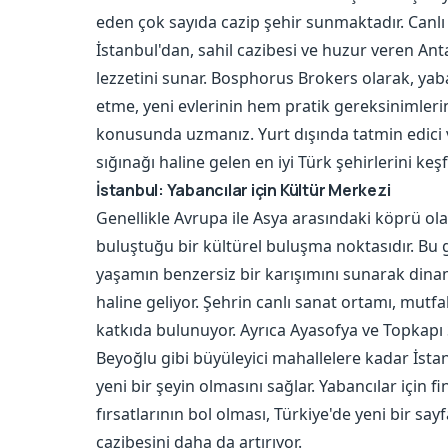
eden çok sayıda cazip şehir sunmaktadır. Canlı 
İstanbul'dan, sahil cazibesi ve huzur veren Anta
lezzetini sunar. Bosphorus Brokers olarak, ya
etme, yeni evlerinin hem pratik gereksinimlerin
konusunda uzmanız. Yurt dışında tatmin edici v
sığınağı haline gelen en iyi Türk şehirlerini keş
İstanbul: Yabancılar için Kültür Merkezi
Genellikle Avrupa ile Asya arasındaki köprü ol
buluştuğu bir kültürel buluşma noktasıdır. Bu
yaşamın benzersiz bir karışımını sunarak dinam
haline geliyor. Şehrin canlı sanat ortamı, mutfa
katkıda bulunuyor. Ayrıca Ayasofya ve Topkapı
Beyoğlu gibi büyüleyici mahallelere kadar İst
yeni bir şeyin olmasını sağlar. Yabancılar için f
fırsatlarının bol olması, Türkiye'de yeni bir sa
cazibesini daha da artırıyor.