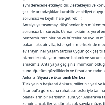
aynı derecede etkileyicidir. Destekleyici ve kon
şekilde arkadaşlıklar kurabilir ve aidiyet duygus
sorunsuz ve keyifli hale getirebilir.
Antalya'ya taşınmayı düşünenler için mükemme
sorunsuz bir süreçtir. Uzman ekibimiz, yerel em
benzersiz tercihlerine ve bütçelerine uygun mü
bakan lüks bir villa, ister şehir merkezinde mod
ev arayın, her yaşam tarzına uygun çok çeşitl
hizmetlerimiz, yatırımınızın bakımlı ve soruns
amacımız, Antalya'ya geçişinizi mümkün olduğu
sunduğu tüm güzelliklerin ve fırsatların tadın
Ankara: Siyasi ve Ekonomik Merkez
Türkiye'nin başkenti Ankara, milletin siyasi ve i
İstanbul'a göre daha rahat atmosferiyle tanın
olanakların bir karışımını sunuyor. Ankara'ya ta
zengin ancak ileriye dönük, çok sayıda müze, ti