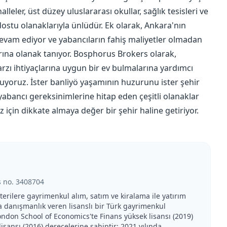
lleler, üst düzey uluslararası okullar, sağlık tesisleri ve
dostu olanaklarıyla ünlüdür. Ek olarak, Ankara'nın
devam ediyor ve yabancıların fahiş maliyetler olmadan
rına olanak tanıyor. Bosphorus Brokers olarak,
zı ihtiyaçlarına uygun bir ev bulmalarına yardımcı
nuyoruz. İster banliyö yaşamının huzurunu ister şehir
 yabancı gereksinimlerine hitap eden çeşitli olanaklar
için dikkate almaya değer bir şehir haline getiriyor.
s no.
3408704
erilere gayrimenkul alım, satım ve kiralama ile yatırım
a danışmanlık veren lisanslı bir Türk gayrimenkul
ondon School of Economics'te Finans yüksek lisansı (2019)
lisansı (2016) derecelerine sahiptir; 2021 yılında