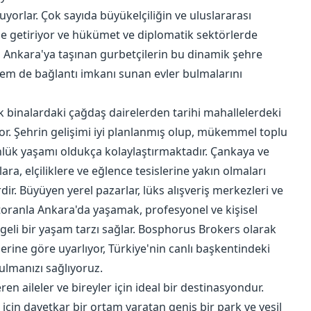
yorlar. Çok sayıda büyükelçiliğin ve uluslararası
ne getiriyor ve hükümet ve diplomatik sektörlerde
k, Ankara'ya taşınan gurbetçilerin bu dinamik şehre
em de bağlantı imkanı sunan evler bulmalarını
k binalardaki çağdaş dairelerden tarihi mahallelerdeki
yor. Şehrin gelişimi iyi planlanmış olup, mükemmel toplu
ünlük yaşamı oldukça kolaylaştırmaktadır. Çankaya ve
ra, elçiliklere ve eğlence tesislerine yakın olmaları
ir. Büyüyen yerel pazarlar, lüks alışveriş merkezleri ve
storanla Ankara'da yaşamak, profesyonel ve kişisel
ngeli bir yaşam tarzı sağlar. Bosphorus Brokers olarak
erine göre uyarlıyor, Türkiye'nin canlı başkentindeki
lmanızı sağlıyoruz.
n aileler ve bireyler için ideal bir destinasyondur.
ar için davetkar bir ortam yaratan geniş bir park ve yeşil