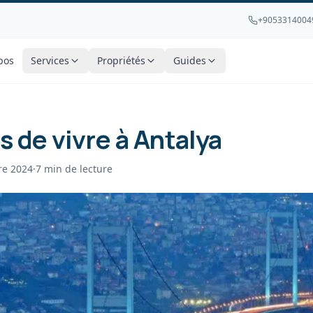
+9053314004
pos
Services
Propriétés
Guides
 de vivre à Antalya
re 2024
·
7
min de lecture