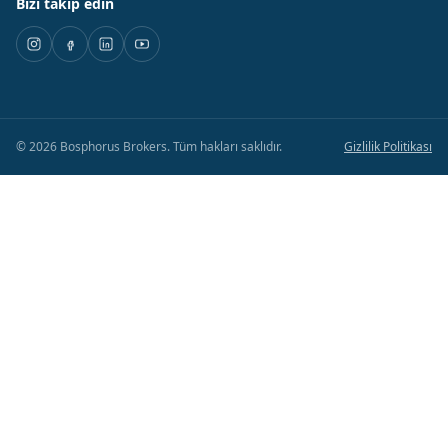
Bizi takip edin
©
2026
Bosphorus Brokers
.
Tüm hakları saklıdır.
Gizlilik Politikası